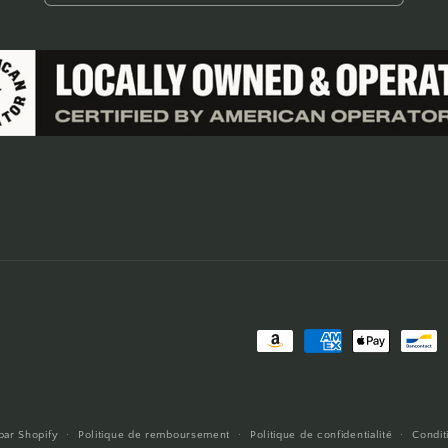
Moyens
de
paiement
ar Shopify
Politique de remboursement
Politique de confidentialité
Conditi