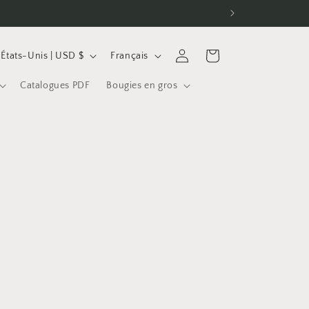
P
L
Connexion
Panier
États-Unis | USD $
Français
a
a
Catalogues PDF
Bougies en gros
y
n
s
g
u
e
é
g
o
n