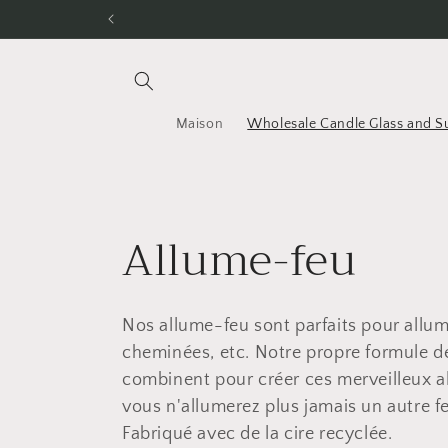
et
passer
au
contenu
Maison
Wholesale Candle Glass and S
C
Allume-feu
o
Nos allume-feu sont parfaits pour allum
l
cheminées, etc. Notre propre formule de 
combinent pour créer ces merveilleux al
l
vous n'allumerez plus jamais un autre f
Fabriqué avec de la cire recyclée.