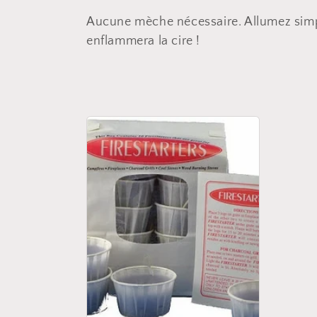
e
Aucune mèche nécessaire. Allumez simpl
enflammera la cire !
c
t
i
o
n
: